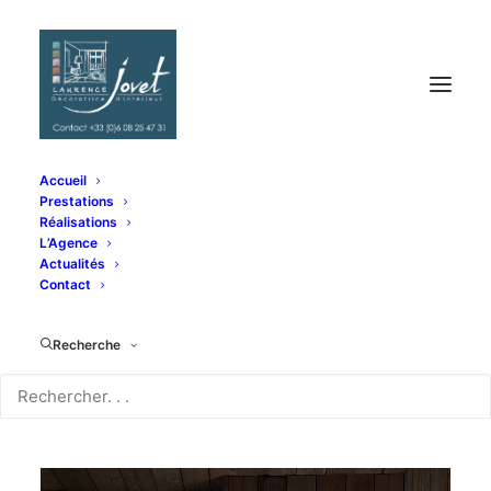
Accueil
Prestations
Réalisations
Coup de cœur de la
L’Agence
Actualités
semaine !
Contact
Recherche
25 JUILLET 2025
|
IN
INSPIRATION
|
BY
LAURENCE JOVET