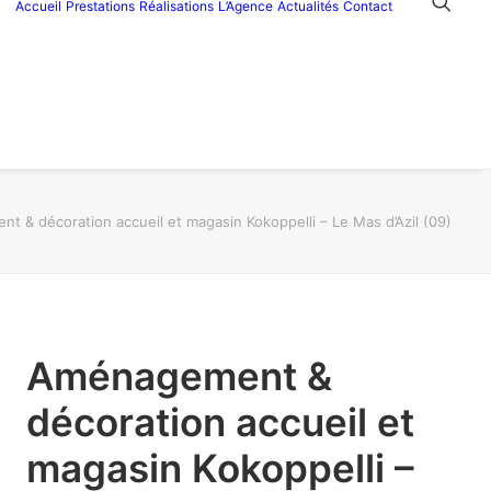
Accueil
Prestations
Réalisations
L’Agence
Actualités
Contact
 & décoration accueil et magasin Kokoppelli – Le Mas d’Azil (09)
Aménagement &
décoration accueil et
magasin Kokoppelli –